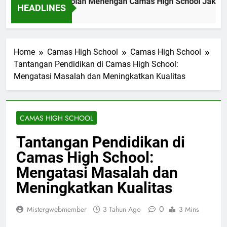
al Akademik Sekolah Menengah Camas High School Jakarta 
HEADLINES
 Ago
Home
Camas High School
Camas High School
Tantangan Pendidikan di Camas High School:
Mengatasi Masalah dan Meningkatkan Kualitas
CAMAS HIGH SCHOOL
Tantangan Pendidikan di
Camas High School:
Mengatasi Masalah dan
Meningkatkan Kualitas
0
Mistergwebmember
3 Tahun Ago
3 Mins