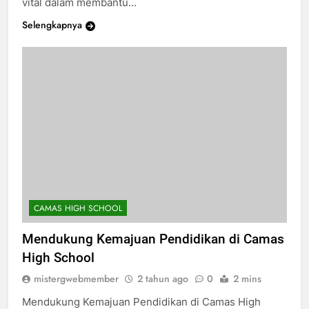
vital dalam membantu…
Selengkapnya
CAMAS HIGH SCHOOL
Mendukung Kemajuan Pendidikan di Camas
High School
mistergwebmember
2 tahun ago
0
2 mins