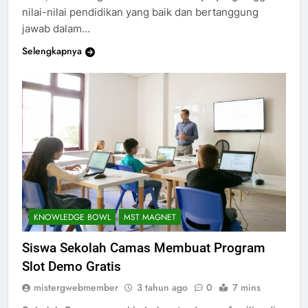
1908, Camas High School selalu menjunjung tinggi
nilai-nilai pendidikan yang baik dan bertanggung
jawab dalam…
Selengkapnya
KNOWLEDGE BOWL
MST MAGNET
Siswa Sekolah Camas Membuat Program
Slot Demo Gratis
mistergwebmember
3 tahun ago
0
7 mins