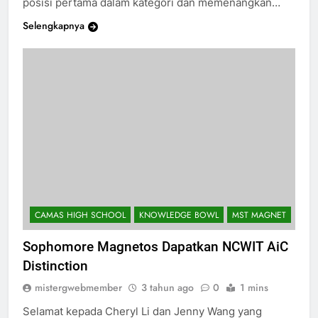
posisi pertama dalam kategori dan memenangkan…
Selengkapnya
CAMAS HIGH SCHOOL
KNOWLEDGE BOWL
MST MAGNET
Sophomore Magnetos Dapatkan NCWIT AiC
Distinction
mistergwebmember
3 tahun ago
0
1 mins