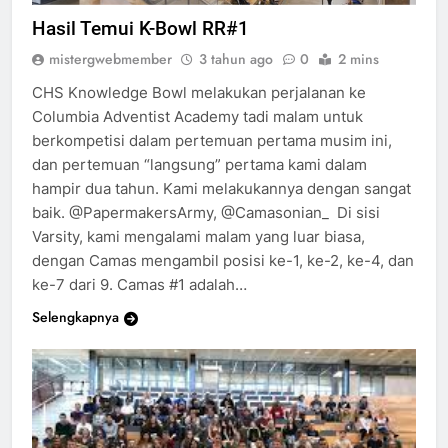
CAMAS HIGH SCHOOL
KNOWLEDGE BOWL
MST MAGNET
Hasil Temui K-Bowl RR#1
mistergwebmember
3 tahun ago
0
2 mins
CHS Knowledge Bowl melakukan perjalanan ke
Columbia Adventist Academy tadi malam untuk
berkompetisi dalam pertemuan pertama musim ini,
dan pertemuan “langsung” pertama kami dalam
hampir dua tahun. Kami melakukannya dengan sangat
baik. @PapermakersArmy, @Camasonian_ Di sisi
Varsity, kami mengalami malam yang luar biasa,
dengan Camas mengambil posisi ke-1, ke-2, ke-4, dan
ke-7 dari 9. Camas #1 adalah…
Selengkapnya