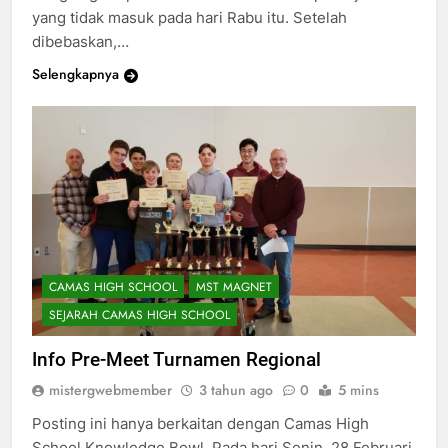
dengan guru periode ke -6 Anda untuk pekerjaan
yang tidak masuk pada hari Rabu itu. Setelah
dibebaskan,…
Selengkapnya
CAMAS HIGH SCHOOL
MST MAGNET
SEJARAH CAMAS HIGH SCHOOL
Info Pre-Meet Turnamen Regional
mistergwebmember
3 tahun ago
0
5 mins
Posting ini hanya berkaitan dengan Camas High