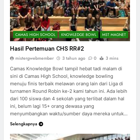
CAMAS HIGH SCHOOL
KNOWLEDGE BOWL
MST MAGNET
Hasil Pertemuan CHS RR#2
mistergwebmember
3 tahun ago
0
3 mins
Camas Knowledge Bowl tampil hebat tadi malam di
sini di Camas High School, knowledge bowling
menuju finis terbaik melawan orang lain dari Liga di
turnamen Round Robin ke-2 kami tahun ini. Ada lebih
dari 100 siswa dan 4 sekolah yang terlibat dalam hal
ini, belum lagi 15+ orang dewasa yang
menyumbangkan waktu/sumber daya mereka untuk…
Selengkapnya