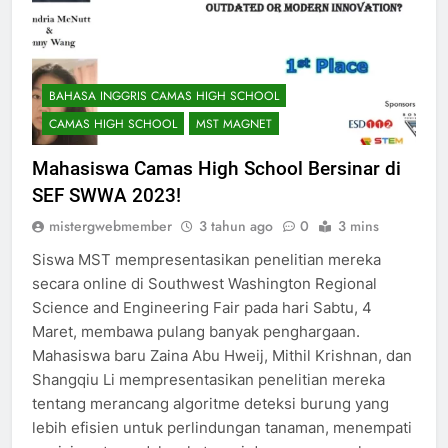
BAHASA INGGRIS CAMAS HIGH SCHOOL
CAMAS HIGH SCHOOL
MST MAGNET
Mahasiswa Camas High School Bersinar di
SEF SWWA 2023!
mistergwebmember
3 tahun ago
0
3 mins
Siswa MST mempresentasikan penelitian mereka
secara online di Southwest Washington Regional
Science and Engineering Fair pada hari Sabtu, 4
Maret, membawa pulang banyak penghargaan.
Mahasiswa baru Zaina Abu Hweij, Mithil Krishnan, dan
Shangqiu Li mempresentasikan penelitian mereka
tentang merancang algoritme deteksi burung yang
lebih efisien untuk perlindungan tanaman, menempati