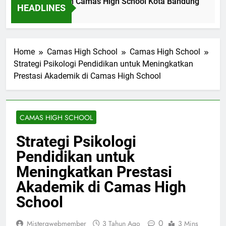
il Dinas Pendidikan Camas High School Kota Bandung
Lo
HEADLINES
 Ago
2 H
Home
Camas High School
Camas High School
Strategi Psikologi Pendidikan untuk Meningkatkan
Prestasi Akademik di Camas High School
CAMAS HIGH SCHOOL
Strategi Psikologi
Pendidikan untuk
Meningkatkan Prestasi
Akademik di Camas High
School
0
Mistergwebmember
3 Tahun Ago
3 Mins