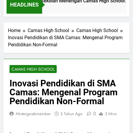
asi Pendidikan di Sekolah Menengah Camas High School: Stud
HEADLINES
t Ago
Home
Camas High School
Camas High School
Inovasi Pendidikan di SMA Camas: Mengenal Program
Pendidikan Non-Formal
CAMAS HIGH SCHOOL
Inovasi Pendidikan di SMA
Camas: Mengenal Program
Pendidikan Non-Formal
0
Mistergwebmember
3 Tahun Ago
3 Mins