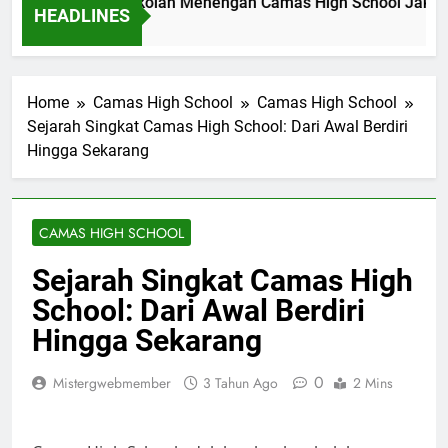
wal Akademik Sekolah Menengah Camas High School Jakarta
HEADLINES
m Ago
Home
Camas High School
Camas High School
Sejarah Singkat Camas High School: Dari Awal Berdiri
Hingga Sekarang
CAMAS HIGH SCHOOL
Sejarah Singkat Camas High
School: Dari Awal Berdiri
Hingga Sekarang
0
Mistergwebmember
3 Tahun Ago
2 Mins