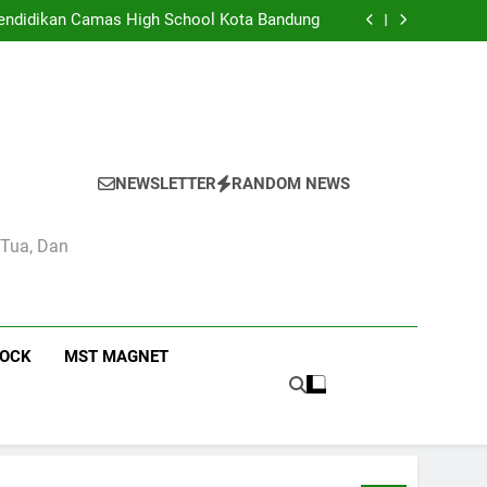
eka di Kelas 4 Pendidikan Pancasila di SMA
Camas High School
 Pendidikan Camas High School Kota Bandung
didikan dan Kebudayaan: Simbol Pendidikan
Berkualitas di Indonesia
n Estetika di Sekolah Menengah Camas High
School
eka di Kelas 4 Pendidikan Pancasila di SMA
Camas High School
 Pendidikan Camas High School Kota Bandung
didikan dan Kebudayaan: Simbol Pendidikan
Berkualitas di Indonesia
n Estetika di Sekolah Menengah Camas High
School
NEWSLETTER
RANDOM NEWS
 Tua, Dan
ROCK
MST MAGNET