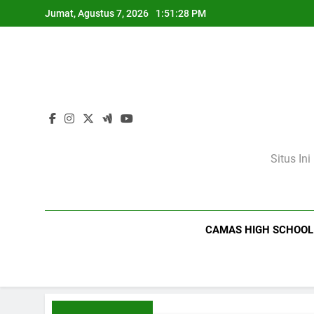
Skip
Jumat, Agustus 7, 2026
1:51:29 PM
to
content
Situs In
CAMAS HIGH SCHOOL