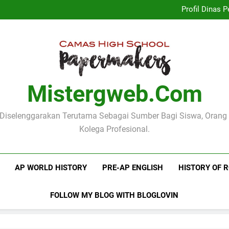
Implementasi Kurikulum Merd
Profil Dinas
Logo Kementerian Pen
Mengenal Poster Pendidika
Implementasi Kurikulum Merd
Profil Dinas
Logo Kementerian Pen
Mengenal Poster Pendidika
Mistergweb.com
i Diselenggarakan Terutama Sebagai Sumber Bagi Siswa, Orang
Kolega Profesional.
AP WORLD HISTORY
PRE-AP ENGLISH
HISTORY OF 
FOLLOW MY BLOG WITH BLOGLOVIN