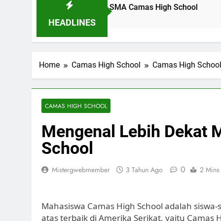
idikan Pancasila di SMA Camas High School
Profil Din
21 Jam Ago
HEADLINES
Home
Camas High School
Camas High Schoo
CAMAS HIGH SCHOOL
Mengenal Lebih Dekat 
School
0
Mistergwebmember
3 Tahun Ago
2 Mins
Mahasiswa Camas High School adalah siswa-s
atas terbaik di Amerika Serikat, yaitu Camas H