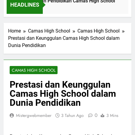
gali Makna Slogan Pendidikan Camas High School
Impl
HEADLINES
 Ago
15 Ja
Home
Camas High School
Camas High School
Prestasi dan Keunggulan Camas High School dalam
Dunia Pendidikan
CAMAS HIGH SCHOOL
Prestasi dan Keunggulan
Camas High School dalam
Dunia Pendidikan
0
Mistergwebmember
3 Tahun Ago
3 Mins