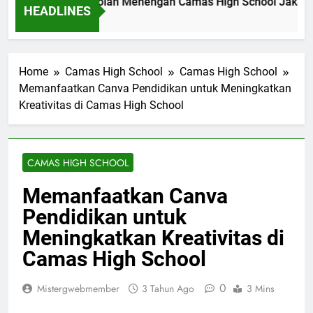
al Akademik Sekolah Menengah Camas High School Jakarta 
HEADLINES
nit Ago
Home
Camas High School
Camas High School
Memanfaatkan Canva Pendidikan untuk Meningkatkan
Kreativitas di Camas High School
CAMAS HIGH SCHOOL
Memanfaatkan Canva
Pendidikan untuk
Meningkatkan Kreativitas di
Camas High School
0
Mistergwebmember
3 Tahun Ago
3 Mins