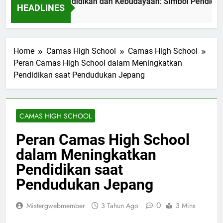
Kementerian Pendidikan dan Kebudayaan: Simbol Pendidikan B
HEADLINES
Ago
Home
Camas High School
Camas High School
Peran Camas High School dalam Meningkatkan
Pendidikan saat Pendudukan Jepang
CAMAS HIGH SCHOOL
Peran Camas High School
dalam Meningkatkan
Pendidikan saat
Pendudukan Jepang
0
Mistergwebmember
3 Tahun Ago
3 Mins