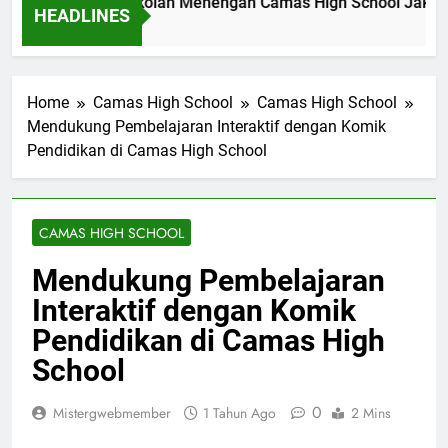
wal Akademik Sekolah Menengah Camas High School Jakarta
HEADLINES
m Ago
Home
Camas High School
Camas High School
Mendukung Pembelajaran Interaktif dengan Komik
Pendidikan di Camas High School
CAMAS HIGH SCHOOL
Mendukung Pembelajaran
Interaktif dengan Komik
Pendidikan di Camas High
School
0
Mistergwebmember
1 Tahun Ago
2 Mins