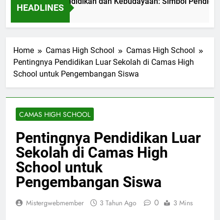
 Kementerian Pendidikan dan Kebudayaan: Simbol Pendidikan B
HEADLINES
 Ago
Home
Camas High School
Camas High School
Pentingnya Pendidikan Luar Sekolah di Camas High
School untuk Pengembangan Siswa
CAMAS HIGH SCHOOL
Pentingnya Pendidikan Luar
Sekolah di Camas High
School untuk
Pengembangan Siswa
0
Mistergwebmember
3 Tahun Ago
3 Mins