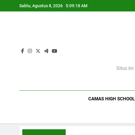
Skip
Sabtu, Agustus 8, 2026
5:09:19 AM
to
content
Situs In
CAMAS HIGH SCHOOL