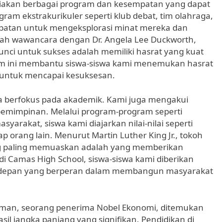
diakan berbagai program dan kesempatan yang dapat
ram ekstrakurikuler seperti klub debat, tim olahraga,
patan untuk mengeksplorasi minat mereka dan
h wawancara dengan Dr. Angela Lee Duckworth,
unci untuk sukses adalah memiliki hasrat yang kuat
am ini membantu siswa-siswa kami menemukan hasrat
untuk mencapai kesuksesan.
ya berfokus pada akademik. Kami juga mengakui
emimpinan. Melalui program-program seperti
arakat, siswa kami diajarkan nilai-nilai seperti
p orang lain. Menurut Martin Luther King Jr., tokoh
ng paling memuaskan adalah yang memberikan
 di Camas High School, siswa-siswa kami diberikan
 depan yang berperan dalam membangun masyarakat
ckman, seorang penerima Nobel Ekonomi, ditemukan
sil jangka panjang yang signifikan. Pendidikan di