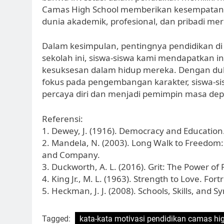
Camas High School memberikan kesempatan ba
dunia akademik, profesional, dan pribadi mer
Dalam kesimpulan, pentingnya pendidikan di 
sekolah ini, siswa-siswa kami mendapatkan i
kesuksesan dalam hidup mereka. Dengan duk
fokus pada pengembangan karakter, siswa-s
percaya diri dan menjadi pemimpin masa dep
Referensi:
1. Dewey, J. (1916). Democracy and Educatio
2. Mandela, N. (2003). Long Walk to Freedom:
and Company.
3. Duckworth, A. L. (2016). Grit: The Power of
4. King Jr., M. L. (1963). Strength to Love. Fort
5. Heckman, J. J. (2008). Schools, Skills, and
Tagged:
kata-kata motivasi pendidikan camas hi