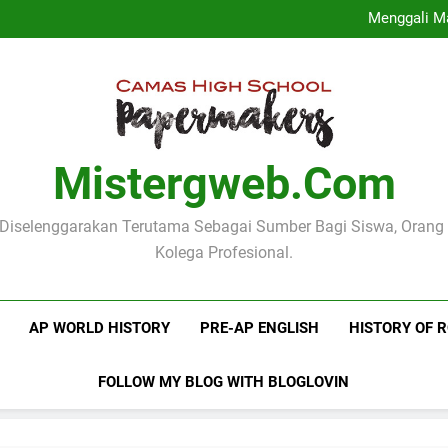
Jadwal Akademik Sekolah 
Menggali M
Implementasi Kurikulum Merd
Profil Dinas
Jadwal Akademik Sekolah 
Menggali M
Implementasi Kurikulum Merd
Profil Dinas
Mistergweb.com
i Diselenggarakan Terutama Sebagai Sumber Bagi Siswa, Orang
Kolega Profesional.
AP WORLD HISTORY
PRE-AP ENGLISH
HISTORY OF 
FOLLOW MY BLOG WITH BLOGLOVIN