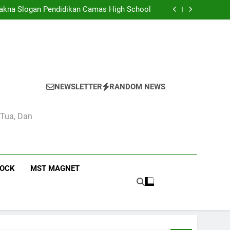
Menengah Camas High School Jakarta 2023
akna Slogan Pendidikan Camas High School
eka di Kelas 4 Pendidikan Pancasila di SMA
Camas High School
 Pendidikan Camas High School Kota Bandung
Menengah Camas High School Jakarta 2023
akna Slogan Pendidikan Camas High School
eka di Kelas 4 Pendidikan Pancasila di SMA
Camas High School
 Pendidikan Camas High School Kota Bandung
NEWSLETTER
RANDOM NEWS
 Tua, Dan
ROCK
MST MAGNET