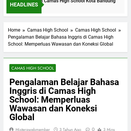
il Dinas Pendidikan Camas High School Kota Bandung
Lo
HEADLINES
m Ago
2 H
Home
Camas High School
Camas High School
Pengalaman Belajar Bahasa Inggris di Camas High
School: Memperluas Wawasan dan Koneksi Global
CAMAS HIGH SCHOOL
Pengalaman Belajar Bahasa
Inggris di Camas High
School: Memperluas
Wawasan dan Koneksi
Global
0
Mistergwebmember
3 Tahun Ago
3 Mins