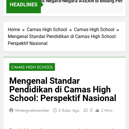
tingnya Kerja Sama Negara-Negara ASEAN di Bidang Pendidika
HEADLINES
m Ago
Home
Camas High School
Camas High School
Mengenal Standar Pendidikan di Camas High School:
Perspektif Nasional
CAMAS HIGH SCHOOL
Mengenal Standar
Pendidikan di Camas High
School: Perspektif Nasional
0
Mistergwebmember
2 Bulan Ago
2 Mins