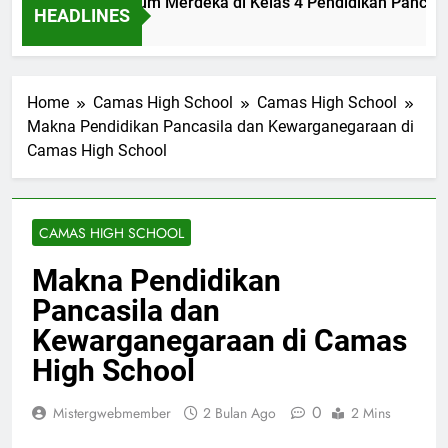
lementasi Kurikulum Merdeka di Kelas 4 Pendidikan Pancasil
HEADLINES
m Ago
Home
Camas High School
Camas High School
Makna Pendidikan Pancasila dan Kewarganegaraan di
Camas High School
CAMAS HIGH SCHOOL
Makna Pendidikan
Pancasila dan
Kewarganegaraan di Camas
High School
0
Mistergwebmember
2 Bulan Ago
2 Mins