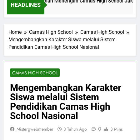
al Akademik Sekolah Menengah Camas High School Jakarta 
HEADLINES
Ago
Home
Camas High School
Camas High School
Mengembangkan Karakter Siswa melalui Sistem
Pendidikan Camas High School Nasional
CAMAS HIGH SCHOOL
Mengembangkan Karakter
Siswa melalui Sistem
Pendidikan Camas High
School Nasional
0
Mistergwebmember
3 Tahun Ago
3 Mins