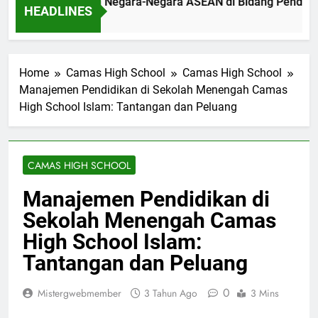
ngnya Kerja Sama Negara-Negara ASEAN di Bidang Pendidikan
HEADLINES
Ago
Home
Camas High School
Camas High School
Manajemen Pendidikan di Sekolah Menengah Camas
High School Islam: Tantangan dan Peluang
CAMAS HIGH SCHOOL
Manajemen Pendidikan di
Sekolah Menengah Camas
High School Islam:
Tantangan dan Peluang
0
Mistergwebmember
3 Tahun Ago
3 Mins