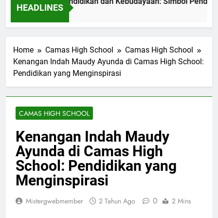
o Kementerian Pendidikan dan Kebudayaan: Simbol Pendidikan
HEADLINES
m Ago
Home
Camas High School
Camas High School
Kenangan Indah Maudy Ayunda di Camas High School:
Pendidikan yang Menginspirasi
CAMAS HIGH SCHOOL
Kenangan Indah Maudy
Ayunda di Camas High
School: Pendidikan yang
Menginspirasi
0
Mistergwebmember
2 Tahun Ago
2 Mins