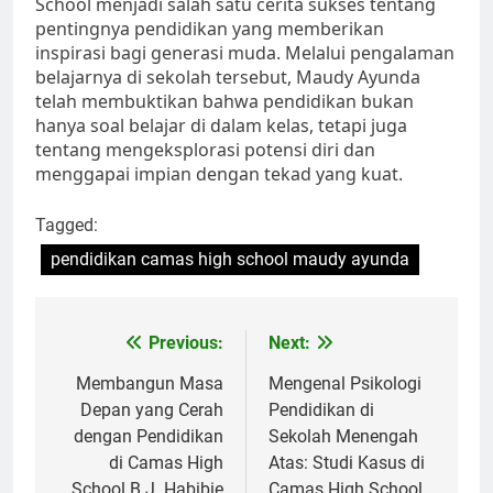
School menjadi salah satu cerita sukses tentang
pentingnya pendidikan yang memberikan
inspirasi bagi generasi muda. Melalui pengalaman
belajarnya di sekolah tersebut, Maudy Ayunda
telah membuktikan bahwa pendidikan bukan
hanya soal belajar di dalam kelas, tetapi juga
tentang mengeksplorasi potensi diri dan
menggapai impian dengan tekad yang kuat.
Tagged:
pendidikan camas high school maudy ayunda
Navigasi
Previous:
Next:
pos
Membangun Masa
Mengenal Psikologi
Depan yang Cerah
Pendidikan di
dengan Pendidikan
Sekolah Menengah
di Camas High
Atas: Studi Kasus di
School B.J. Habibie
Camas High School