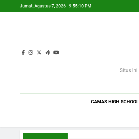
Skip
Jumat, Agustus 7, 2026
9:55:11 PM
to
content
Situs In
CAMAS HIGH SCHOOL