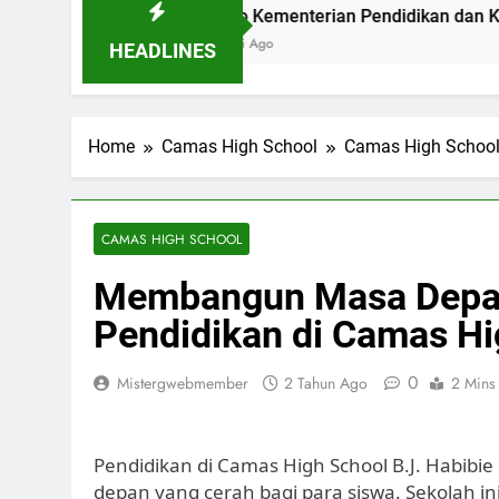
Bandung
Logo Kementerian Pendidikan dan Kebudayaan: 
2 Hari Ago
HEADLINES
Home
Camas High School
Camas High Schoo
CAMAS HIGH SCHOOL
Membangun Masa Depan
Pendidikan di Camas Hi
0
Mistergwebmember
2 Tahun Ago
2 Mins
Pendidikan di Camas High School B.J. Habi
depan yang cerah bagi para siswa. Sekolah 