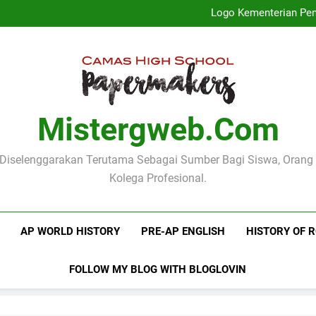
Profil Dinas
Logo Kementerian Pen
Mengenal Poster Pendidika
Mengenang Pidato Hari
Profil Dinas
Logo Kementerian Pen
Mengenal Poster Pendidika
Mengenang Pidato Hari
Mistergweb.com
i Diselenggarakan Terutama Sebagai Sumber Bagi Siswa, Orang
Kolega Profesional.
AP WORLD HISTORY
PRE-AP ENGLISH
HISTORY OF 
FOLLOW MY BLOG WITH BLOGLOVIN