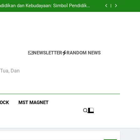
 Pendidikan Camas High School Kota Bandung
didikan dan Kebudayaan: Simbol Pendidikan
Berkualitas di Indonesia
n Estetika di Sekolah Menengah Camas High
School
 Pendidikan Nasional di Camas High School
 Pendidikan Camas High School Kota Bandung
didikan dan Kebudayaan: Simbol Pendidikan
Berkualitas di Indonesia
n Estetika di Sekolah Menengah Camas High
School
 Pendidikan Nasional di Camas High School
NEWSLETTER
RANDOM NEWS
 Tua, Dan
ROCK
MST MAGNET