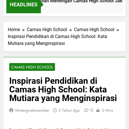
al Akademik Sekolah Menengah Camas High School Jakarta 
HEADLINES
 Ago
Home
Camas High School
Camas High School
Inspirasi Pendidikan di Camas High School: Kata
Mutiara yang Menginspirasi
CAMAS HIGH SCHOOL
Inspirasi Pendidikan di
Camas High School: Kata
Mutiara yang Menginspirasi
0
Mistergwebmember
2 Tahun Ago
3 Mins