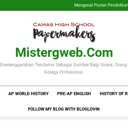
Logo Kementerian Pen
Mengenal Poster Pendidika
Mengenang Pidato Hari
Pentingnya Fungsi Manifes Le
Logo Kementerian Pen
Mengenal Poster Pendidika
Mengenang Pidato Hari
Pentingnya Fungsi Manifes Le
Mistergweb.com
i Diselenggarakan Terutama Sebagai Sumber Bagi Siswa, Orang
Kolega Profesional.
AP WORLD HISTORY
PRE-AP ENGLISH
HISTORY OF 
FOLLOW MY BLOG WITH BLOGLOVIN