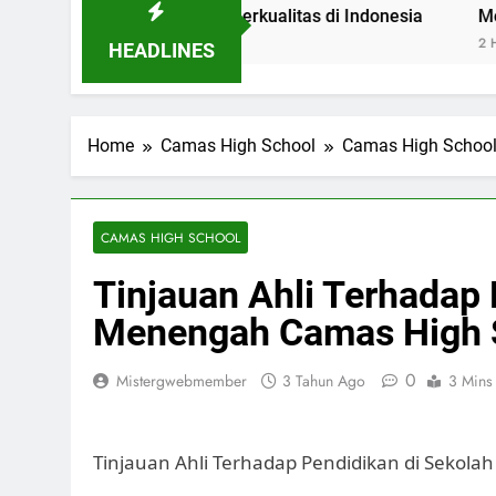
bol Pendidikan Berkualitas di Indonesia
Mengenal Post
2 Hari Ago
HEADLINES
Home
Camas High School
Camas High Schoo
CAMAS HIGH SCHOOL
Tinjauan Ahli Terhadap 
Menengah Camas High 
0
Mistergwebmember
3 Tahun Ago
3 Mins
Tinjauan Ahli Terhadap Pendidikan di Sekol