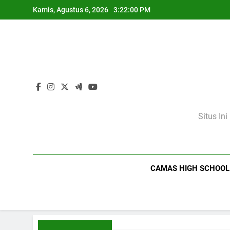
Skip
Kamis, Agustus 6, 2026
3:22:01 PM
to
content
Situs In
CAMAS HIGH SCHOOL