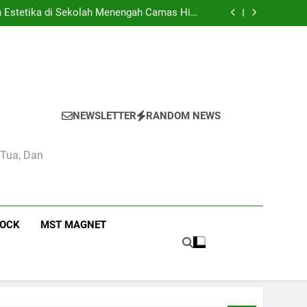
didikan dan Kebudayaan: Simbol Pendidikan
Berkualitas di Indonesia
n Estetika di Sekolah Menengah Camas High
School
 Pendidikan Nasional di Camas High School
mbaga Pendidikan: Kasus Camas High School
didikan dan Kebudayaan: Simbol Pendidikan
Berkualitas di Indonesia
n Estetika di Sekolah Menengah Camas High
School
 Pendidikan Nasional di Camas High School
mbaga Pendidikan: Kasus Camas High School
NEWSLETTER
RANDOM NEWS
 Tua, Dan
ROCK
MST MAGNET