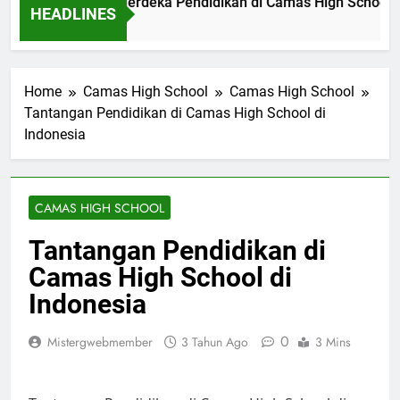
enal Beasiswa Merdeka Pendidikan di Camas High School
HEADLINES
m Ago
Home
Camas High School
Camas High School
Tantangan Pendidikan di Camas High School di
Indonesia
CAMAS HIGH SCHOOL
Tantangan Pendidikan di
Camas High School di
Indonesia
0
Mistergwebmember
3 Tahun Ago
3 Mins