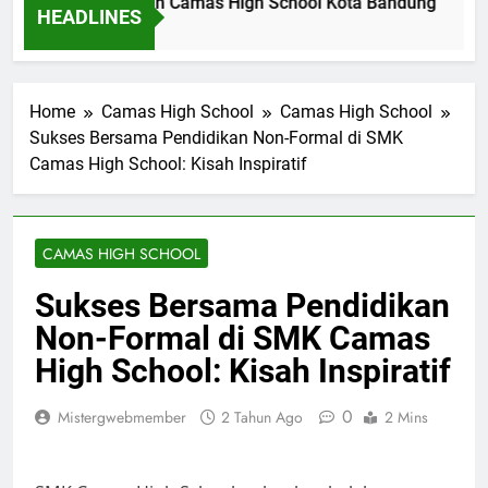
fil Dinas Pendidikan Camas High School Kota Bandung
L
HEADLINES
m Ago
2 
Home
Camas High School
Camas High School
Sukses Bersama Pendidikan Non-Formal di SMK
Camas High School: Kisah Inspiratif
CAMAS HIGH SCHOOL
Sukses Bersama Pendidikan
Non-Formal di SMK Camas
High School: Kisah Inspiratif
0
Mistergwebmember
2 Tahun Ago
2 Mins