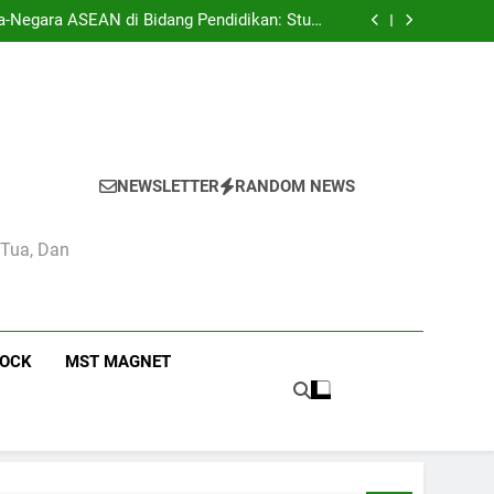
h Menengah Camas High School: Studi Kasus
a-Negara ASEAN di Bidang Pendidikan: Studi
Kasus di Camas High School
Menengah Camas High School Jakarta 2023
akna Slogan Pendidikan Camas High School
h Menengah Camas High School: Studi Kasus
a-Negara ASEAN di Bidang Pendidikan: Studi
Kasus di Camas High School
Menengah Camas High School Jakarta 2023
akna Slogan Pendidikan Camas High School
NEWSLETTER
RANDOM NEWS
 Tua, Dan
ROCK
MST MAGNET