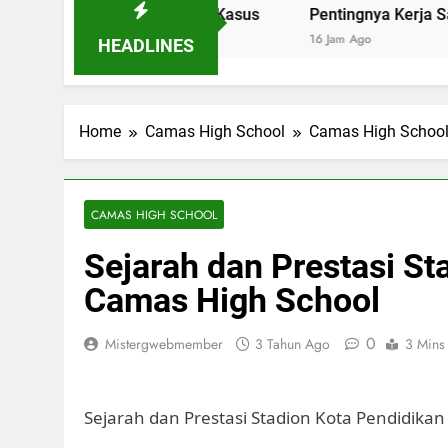
High School: Studi Kasus
Pentingnya Kerja Sama Negara
16 Jam Ago
HEADLINES
Home
Camas High School
Camas High Schoo
CAMAS HIGH SCHOOL
Sejarah dan Prestasi St
Camas High School
0
Mistergwebmember
3 Tahun Ago
3 Mins
Sejarah dan Prestasi Stadion Kota Pendidika