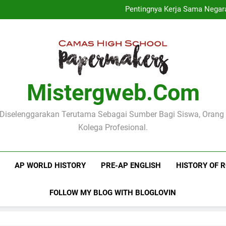
Inovasi Pendidikan di Sekola
Pentingnya Kerja Sama Negar
Jadwal Akademik Sekolah 
Menggali M
Inovasi Pendidikan di Sekola
Pentingnya Kerja Sama Negar
Jadwal Akademik Sekolah 
Menggali M
Mistergweb.com
i Diselenggarakan Terutama Sebagai Sumber Bagi Siswa, Orang
Kolega Profesional.
AP WORLD HISTORY
PRE-AP ENGLISH
HISTORY OF 
FOLLOW MY BLOG WITH BLOGLOVIN