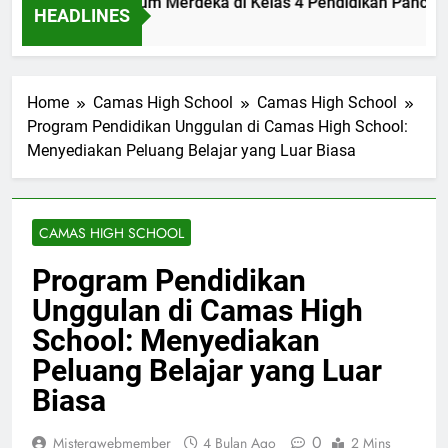
lementasi Kurikulum Merdeka di Kelas 4 Pendidikan Pancasil
HEADLINES
m Ago
Home
Camas High School
Camas High School
Program Pendidikan Unggulan di Camas High School:
Menyediakan Peluang Belajar yang Luar Biasa
CAMAS HIGH SCHOOL
Program Pendidikan
Unggulan di Camas High
School: Menyediakan
Peluang Belajar yang Luar
Biasa
0
Mistergwebmember
4 Bulan Ago
2 Mins