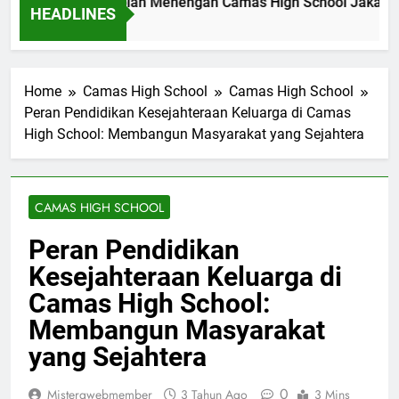
l Akademik Sekolah Menengah Camas High School Jakarta 2
HEADLINES
go
Home
Camas High School
Camas High School
Peran Pendidikan Kesejahteraan Keluarga di Camas
High School: Membangun Masyarakat yang Sejahtera
CAMAS HIGH SCHOOL
Peran Pendidikan
Kesejahteraan Keluarga di
Camas High School:
Membangun Masyarakat
yang Sejahtera
0
Mistergwebmember
3 Tahun Ago
3 Mins