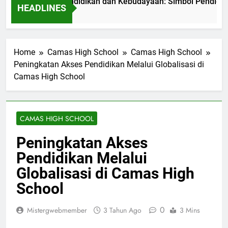
 Kementerian Pendidikan dan Kebudayaan: Simbol Pendidikan B
HEADLINES
 Ago
Home
Camas High School
Camas High School
Peningkatan Akses Pendidikan Melalui Globalisasi di
Camas High School
CAMAS HIGH SCHOOL
Peningkatan Akses
Pendidikan Melalui
Globalisasi di Camas High
School
0
Mistergwebmember
3 Tahun Ago
3 Mins