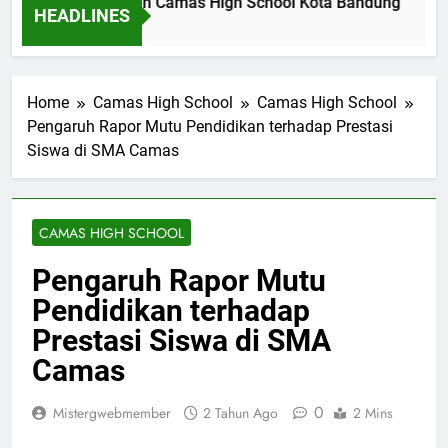
fil Dinas Pendidikan Camas High School Kota Bandung
L
HEADLINES
m Ago
2 
Home
Camas High School
Camas High School
Pengaruh Rapor Mutu Pendidikan terhadap Prestasi
Siswa di SMA Camas
CAMAS HIGH SCHOOL
Pengaruh Rapor Mutu
Pendidikan terhadap
Prestasi Siswa di SMA
Camas
0
Mistergwebmember
2 Tahun Ago
2 Mins