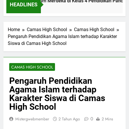
lementasi Kurikulum Merdeka di Kelas 4 Pendidikan Pancasil
HEADLINES
enit Ago
Home
Camas High School
Camas High School
Pengaruh Pendidikan Agama Islam terhadap Karakter
Siswa di Camas High School
CAMAS HIGH SCHOOL
Pengaruh Pendidikan
Agama Islam terhadap
Karakter Siswa di Camas
High School
0
Mistergwebmember
2 Tahun Ago
2 Mins