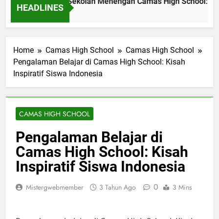
asi Pendidikan di Sekolah Menengah Camas High School: Stud
HEADLINES
m Ago
Home
Camas High School
Camas High School
Pengalaman Belajar di Camas High School: Kisah
Inspiratif Siswa Indonesia
CAMAS HIGH SCHOOL
Pengalaman Belajar di
Camas High School: Kisah
Inspiratif Siswa Indonesia
0
Mistergwebmember
3 Tahun Ago
3 Mins