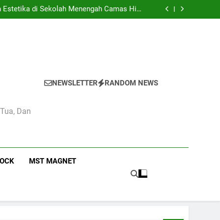
didikan dan Kebudayaan: Simbol Pendidikan
Berkualitas di Indonesia
n Estetika di Sekolah Menengah Camas High
School
 Pendidikan Nasional di Camas High School
mbaga Pendidikan: Kasus Camas High School
didikan dan Kebudayaan: Simbol Pendidikan
Berkualitas di Indonesia
n Estetika di Sekolah Menengah Camas High
School
 Pendidikan Nasional di Camas High School
mbaga Pendidikan: Kasus Camas High School
NEWSLETTER
RANDOM NEWS
 Tua, Dan
ROCK
MST MAGNET