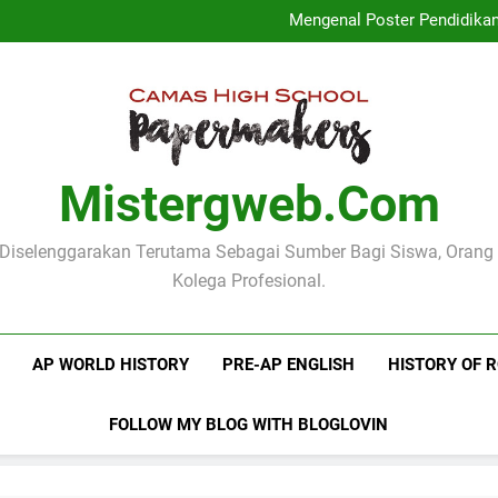
Logo Kementerian Pen
Mengenal Poster Pendidika
Mengenang Pidato Hari
Pentingnya Fungsi Manifes Le
Logo Kementerian Pen
Mengenal Poster Pendidika
Mengenang Pidato Hari
Pentingnya Fungsi Manifes Le
Mistergweb.com
i Diselenggarakan Terutama Sebagai Sumber Bagi Siswa, Orang
Kolega Profesional.
AP WORLD HISTORY
PRE-AP ENGLISH
HISTORY OF 
FOLLOW MY BLOG WITH BLOGLOVIN