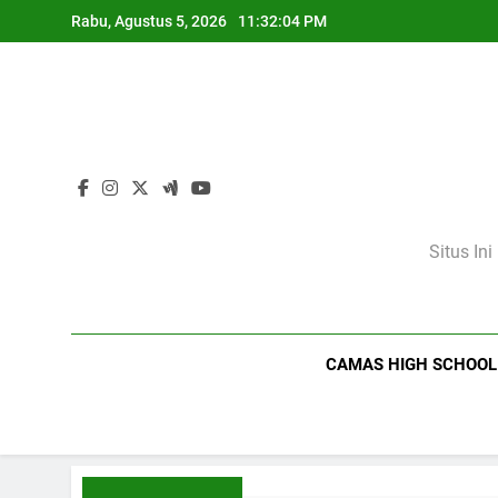
Skip
Rabu, Agustus 5, 2026
11:32:05 PM
to
content
Situs In
CAMAS HIGH SCHOOL