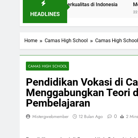
bol Pendidikan Berkualitas di Indonesia
Mengenal Post
22 Jam Ago
HEADLINES
Home
Camas High School
Camas High Schoo
CAMAS HIGH SCHOOL
Pendidikan Vokasi di C
Menggabungkan Teori d
Pembelajaran
0
Mistergwebmember
12 Bulan Ago
2 Min