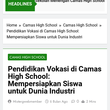
vasi Pendidikan di Sekolah Menengah Camas High School: Stu
HEADLINES
m Ago
Home
Camas High School
Camas High School
Pendidikan Vokasi di Camas High School:
Mempersiapkan Siswa untuk Dunia Industri
CAMAS HIGH SCHOOL
Pendidikan Vokasi di Camas
High School:
Mempersiapkan Siswa
untuk Dunia Industri
0
Mistergwebmember
6 Bulan Ago
2 Mins