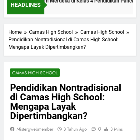
ementasi Kurikulum Merdeka di Kelas 4 Pendidikan Pancasila
HEADLINES
Ago
Home
Camas High School
Camas High School
Pendidikan Nontradisional di Camas High School:
Mengapa Layak Dipertimbangkan?
CAMAS HIGH SCHOOL
Pendidikan Nontradisional
di Camas High School:
Mengapa Layak
Dipertimbangkan?
0
Mistergwebmember
3 Tahun Ago
3 Mins