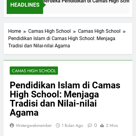
genal Beasiswa Merdeka Pendidikan di Camas High School
HEADLINES
am Ago
Home
Camas High School
Camas High School
Pendidikan Islam di Camas High School: Menjaga
Tradisi dan Nilai-nilai Agama
CAMAS HIGH SCHOOL
Pendidikan Islam di Camas
High School: Menjaga
Tradisi dan Nilai-nilai
Agama
0
Mistergwebmember
1 Bulan Ago
2 Mins