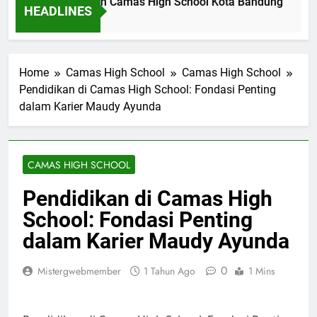
fil Dinas Pendidikan Camas High School Kota Bandung
L
HEADLINES
m Ago
2
Home
Camas High School
Camas High School
Pendidikan di Camas High School: Fondasi Penting
dalam Karier Maudy Ayunda
CAMAS HIGH SCHOOL
Pendidikan di Camas High
School: Fondasi Penting
dalam Karier Maudy Ayunda
0
Mistergwebmember
1 Tahun Ago
1 Mins