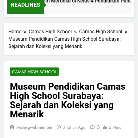
lementasi Kurikulum Merdeka di Kelas 4 Pendidikan Pancasil
HEADLINES
m Ago
Home
Camas High School
Camas High School
Museum Pendidikan Camas High School Surabaya:
Sejarah dan Koleksi yang Menarik
CAMAS HIGH SCHOOL
Museum Pendidikan Camas
High School Surabaya:
Sejarah dan Koleksi yang
Menarik
0
Mistergwebmember
3 Tahun Ago
2 Mins