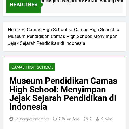
tingnya Kerja Sama Negara-Negara ASEAN di Bidang Pendidika
HEADLINES
am Ago
Home
Camas High School
Camas High School
Museum Pendidikan Camas High School: Menyimpan
Jejak Sejarah Pendidikan di Indonesia
CAMAS HIGH SCHOOL
Museum Pendidikan Camas
High School: Menyimpan
Jejak Sejarah Pendidikan di
Indonesia
0
Mistergwebmember
2 Bulan Ago
2 Mins