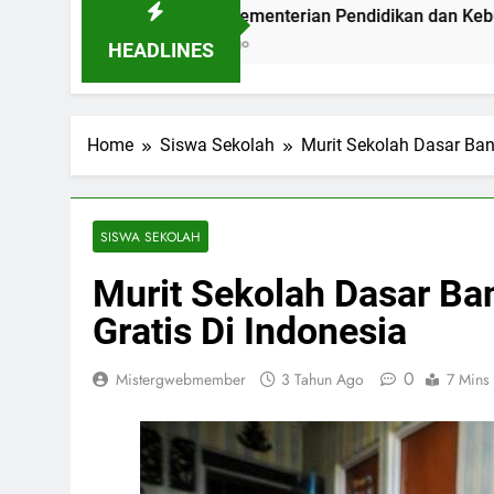
dung
Logo Kementerian Pendidikan dan Kebudayaan: Simb
2 Hari Ago
HEADLINES
Home
Siswa Sekolah
Murit Sekolah Dasar Ban
SISWA SEKOLAH
Murit Sekolah Dasar Ba
Gratis Di Indonesia
0
Mistergwebmember
3 Tahun Ago
7 Mins