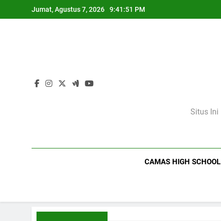
Skip
Jumat, Agustus 7, 2026
9:41:52 PM
to
content
Situs In
CAMAS HIGH SCHOOL