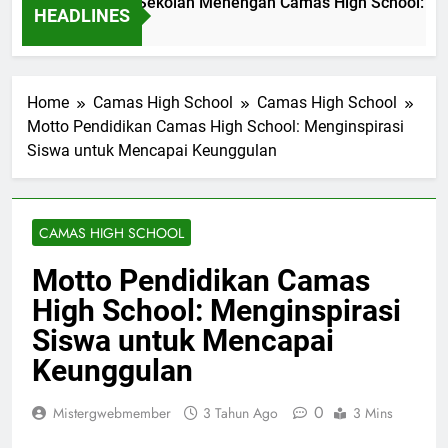
asi Pendidikan di Sekolah Menengah Camas High School: Stud
HEADLINES
 Ago
Home
Camas High School
Camas High School
Motto Pendidikan Camas High School: Menginspirasi
Siswa untuk Mencapai Keunggulan
CAMAS HIGH SCHOOL
Motto Pendidikan Camas
High School: Menginspirasi
Siswa untuk Mencapai
Keunggulan
0
Mistergwebmember
3 Tahun Ago
3 Mins