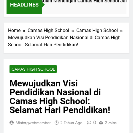
wal Akademik Sekolah Menengah Camas High School Jakarta
HEADLINES
enit Ago
Home
Camas High School
Camas High School
Mewujudkan Visi Pendidikan Nasional di Camas High
School: Selamat Hari Pendidikan!
CAMAS HIGH SCHOOL
Mewujudkan Visi
Pendidikan Nasional di
Camas High School:
Selamat Hari Pendidikan!
0
Mistergwebmember
2 Tahun Ago
2 Mins