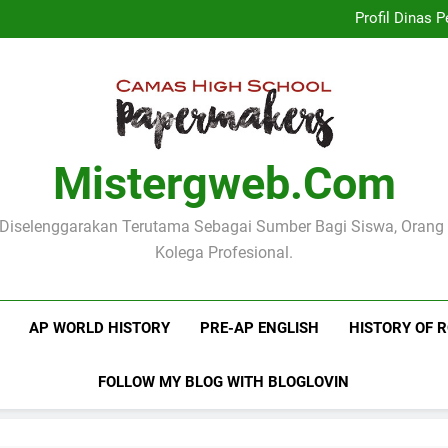
Implementasi Kurikulum Merd
Profil Dinas
Logo Kementerian Pen
Mengenal Poster Pendidika
Implementasi Kurikulum Merd
Profil Dinas
Logo Kementerian Pen
Mengenal Poster Pendidika
Mistergweb.com
i Diselenggarakan Terutama Sebagai Sumber Bagi Siswa, Orang
Kolega Profesional.
AP WORLD HISTORY
PRE-AP ENGLISH
HISTORY OF 
FOLLOW MY BLOG WITH BLOGLOVIN