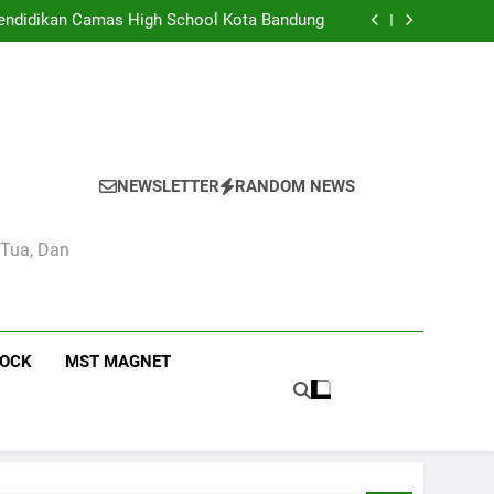
eka di Kelas 4 Pendidikan Pancasila di SMA
Camas High School
 Pendidikan Camas High School Kota Bandung
didikan dan Kebudayaan: Simbol Pendidikan
Berkualitas di Indonesia
n Estetika di Sekolah Menengah Camas High
School
eka di Kelas 4 Pendidikan Pancasila di SMA
Camas High School
 Pendidikan Camas High School Kota Bandung
didikan dan Kebudayaan: Simbol Pendidikan
Berkualitas di Indonesia
n Estetika di Sekolah Menengah Camas High
School
NEWSLETTER
RANDOM NEWS
 Tua, Dan
ROCK
MST MAGNET