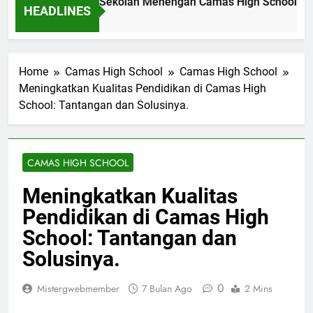
vasi Pendidikan di Sekolah Menengah Camas High School: Stu
HEADLINES
m Ago
Home
Camas High School
Camas High School
Meningkatkan Kualitas Pendidikan di Camas High
School: Tantangan dan Solusinya.
CAMAS HIGH SCHOOL
Meningkatkan Kualitas
Pendidikan di Camas High
School: Tantangan dan
Solusinya.
0
Mistergwebmember
7 Bulan Ago
2 Mins