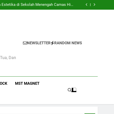
didikan dan Kebudayaan: Simbol Pendidikan
Berkualitas di Indonesia
n Estetika di Sekolah Menengah Camas High
School
 Pendidikan Nasional di Camas High School
mbaga Pendidikan: Kasus Camas High School
didikan dan Kebudayaan: Simbol Pendidikan
Berkualitas di Indonesia
n Estetika di Sekolah Menengah Camas High
School
 Pendidikan Nasional di Camas High School
mbaga Pendidikan: Kasus Camas High School
NEWSLETTER
RANDOM NEWS
 Tua, Dan
ROCK
MST MAGNET