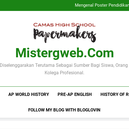
Logo Kementerian Pen
Mengenal Poster Pendidika
Mengenang Pidato Hari
Pentingnya Fungsi Manifes Le
Logo Kementerian Pen
Mengenal Poster Pendidika
Mengenang Pidato Hari
Pentingnya Fungsi Manifes Le
Mistergweb.com
i Diselenggarakan Terutama Sebagai Sumber Bagi Siswa, Orang
Kolega Profesional.
AP WORLD HISTORY
PRE-AP ENGLISH
HISTORY OF 
FOLLOW MY BLOG WITH BLOGLOVIN