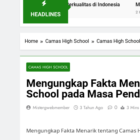
mbol Pendidikan Berkualitas di Indonesia
Mengenal Pos
2 Hari Ago
HEADLINES
Home
Camas High School
Camas High Schoo
CAMAS HIGH SCHOOL
Mengungkap Fakta Mena
School pada Masa Pen
0
Mistergwebmember
3 Tahun Ago
3 Mins
Mengungkap Fakta Menarik tentang Camas H