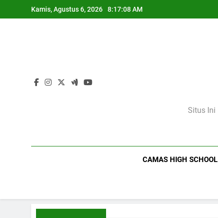
Skip
Kamis, Agustus 6, 2026
8:17:09 AM
to
content
Situs In
CAMAS HIGH SCHOOL