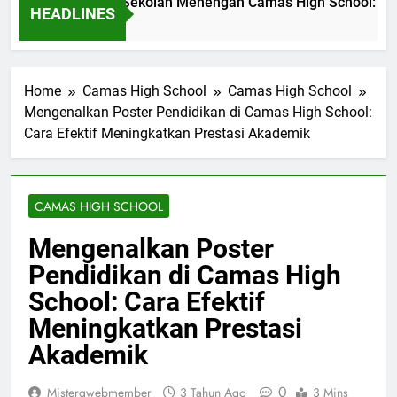
asi Pendidikan di Sekolah Menengah Camas High School: Stud
HEADLINES
 Ago
Home
Camas High School
Camas High School
Mengenalkan Poster Pendidikan di Camas High School:
Cara Efektif Meningkatkan Prestasi Akademik
CAMAS HIGH SCHOOL
Mengenalkan Poster
Pendidikan di Camas High
School: Cara Efektif
Meningkatkan Prestasi
Akademik
0
Mistergwebmember
3 Tahun Ago
3 Mins