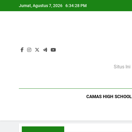
Skip
Jumat, Agustus 7, 2026
6:34:29 PM
to
content
Situs In
CAMAS HIGH SCHOOL