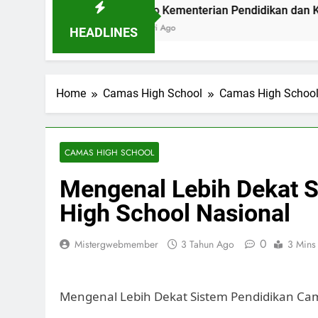
 Bandung
Logo Kementerian Pendidikan dan Kebudayaan: 
2 Hari Ago
HEADLINES
Home
Camas High School
Camas High Schoo
CAMAS HIGH SCHOOL
Mengenal Lebih Dekat 
High School Nasional
0
Mistergwebmember
3 Tahun Ago
3 Mins
Mengenal Lebih Dekat Sistem Pendidikan Cam