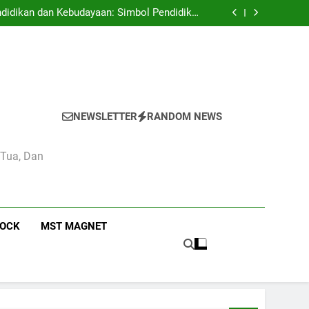
 Pendidikan Camas High School Kota Bandung
didikan dan Kebudayaan: Simbol Pendidikan
Berkualitas di Indonesia
n Estetika di Sekolah Menengah Camas High
School
 Pendidikan Nasional di Camas High School
 Pendidikan Camas High School Kota Bandung
didikan dan Kebudayaan: Simbol Pendidikan
Berkualitas di Indonesia
n Estetika di Sekolah Menengah Camas High
School
 Pendidikan Nasional di Camas High School
NEWSLETTER
RANDOM NEWS
 Tua, Dan
ROCK
MST MAGNET