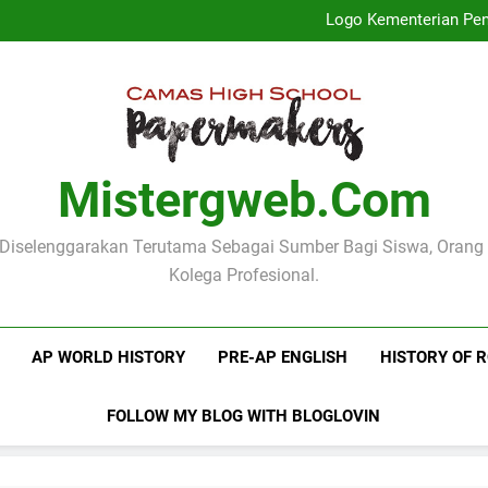
Profil Dinas
Logo Kementerian Pen
Mengenal Poster Pendidika
Mengenang Pidato Hari
Profil Dinas
Logo Kementerian Pen
Mengenal Poster Pendidika
Mengenang Pidato Hari
Mistergweb.com
i Diselenggarakan Terutama Sebagai Sumber Bagi Siswa, Orang
Kolega Profesional.
AP WORLD HISTORY
PRE-AP ENGLISH
HISTORY OF 
FOLLOW MY BLOG WITH BLOGLOVIN