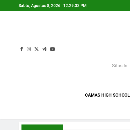
Skip
Sabtu, Agustus 8, 2026
12:29:34 PM
to
content
Situs In
CAMAS HIGH SCHOOL