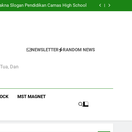
Menengah Camas High School Jakarta 2023
akna Slogan Pendidikan Camas High School
eka di Kelas 4 Pendidikan Pancasila di SMA
Camas High School
 Pendidikan Camas High School Kota Bandung
Menengah Camas High School Jakarta 2023
akna Slogan Pendidikan Camas High School
eka di Kelas 4 Pendidikan Pancasila di SMA
Camas High School
 Pendidikan Camas High School Kota Bandung
NEWSLETTER
RANDOM NEWS
 Tua, Dan
ROCK
MST MAGNET