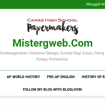
Jadwal Akademik Sekolah 
Menggali M
Implementasi Kurikulum Merd
Profil Dinas
Jadwal Akademik Sekolah 
Menggali M
Implementasi Kurikulum Merd
Profil Dinas
Mistergweb.com
i Diselenggarakan Terutama Sebagai Sumber Bagi Siswa, Orang
Kolega Profesional.
AP WORLD HISTORY
PRE-AP ENGLISH
HISTORY OF 
FOLLOW MY BLOG WITH BLOGLOVIN