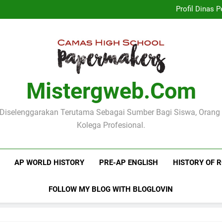
Implementasi Kurikulum Merd
Profil Dinas
Logo Kementerian Pen
Mengenal Poster Pendidika
Implementasi Kurikulum Merd
Profil Dinas
Logo Kementerian Pen
Mengenal Poster Pendidika
Mistergweb.com
i Diselenggarakan Terutama Sebagai Sumber Bagi Siswa, Orang
Kolega Profesional.
AP WORLD HISTORY
PRE-AP ENGLISH
HISTORY OF 
FOLLOW MY BLOG WITH BLOGLOVIN