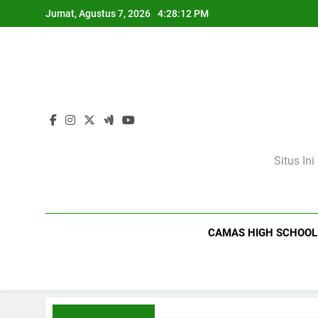
Skip
Jumat, Agustus 7, 2026
4:28:13 PM
to
content
Situs In
CAMAS HIGH SCHOOL