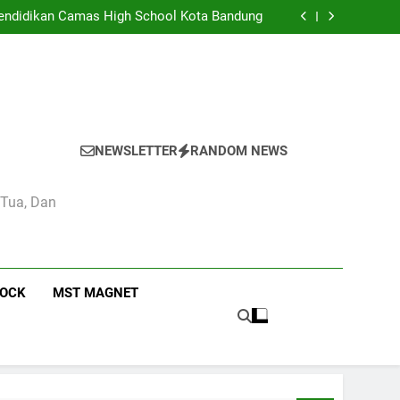
eka di Kelas 4 Pendidikan Pancasila di SMA
Camas High School
 Pendidikan Camas High School Kota Bandung
didikan dan Kebudayaan: Simbol Pendidikan
Berkualitas di Indonesia
n Estetika di Sekolah Menengah Camas High
School
eka di Kelas 4 Pendidikan Pancasila di SMA
Camas High School
 Pendidikan Camas High School Kota Bandung
didikan dan Kebudayaan: Simbol Pendidikan
Berkualitas di Indonesia
n Estetika di Sekolah Menengah Camas High
School
NEWSLETTER
RANDOM NEWS
 Tua, Dan
ROCK
MST MAGNET