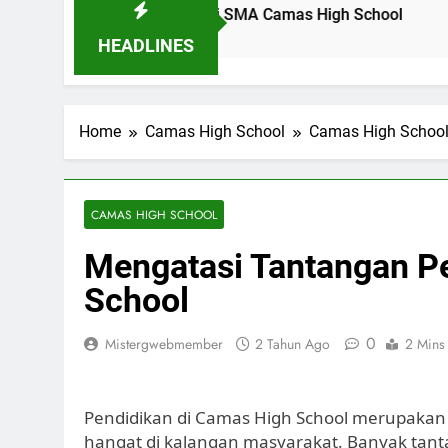
idikan Pancasila di SMA Camas High School
Profil Din
14 Jam Ago
HEADLINES
Home
Camas High School
Camas High Schoo
CAMAS HIGH SCHOOL
Mengatasi Tantangan P
School
0
Mistergwebmember
2 Tahun Ago
2 Mins
Pendidikan di Camas High School merupakan s
hangat di kalangan masyarakat. Banyak tan