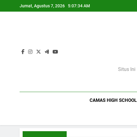
Skip
Jumat, Agustus 7, 2026
5:07:35 AM
to
content
Situs In
CAMAS HIGH SCHOOL