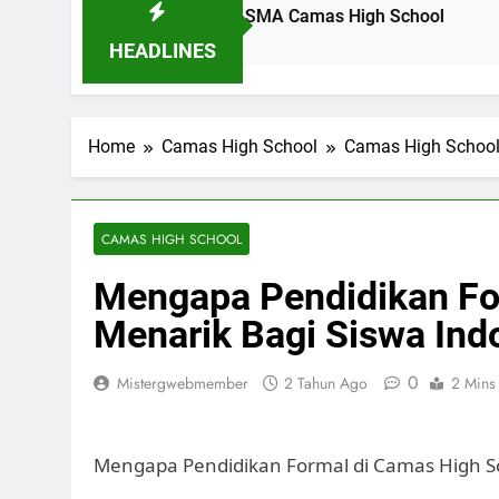
idikan Pancasila di SMA Camas High School
Profil Din
12 Jam Ago
HEADLINES
Home
Camas High School
Camas High Schoo
CAMAS HIGH SCHOOL
Mengapa Pendidikan Fo
Menarik Bagi Siswa Ind
0
Mistergwebmember
2 Tahun Ago
2 Mins
Mengapa Pendidikan Formal di Camas High Sc