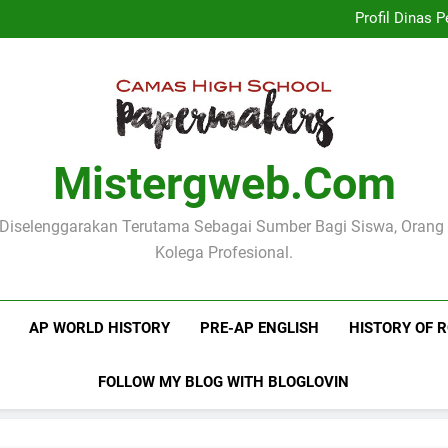
Implementasi Kurikulum Merd
Profil Dinas
Logo Kementerian Pen
Mengenal Poster Pendidika
Implementasi Kurikulum Merd
Profil Dinas
Logo Kementerian Pen
Mengenal Poster Pendidika
Mistergweb.com
i Diselenggarakan Terutama Sebagai Sumber Bagi Siswa, Orang
Kolega Profesional.
AP WORLD HISTORY
PRE-AP ENGLISH
HISTORY OF 
FOLLOW MY BLOG WITH BLOGLOVIN