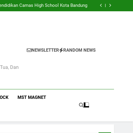
eka di Kelas 4 Pendidikan Pancasila di SMA
Camas High School
 Pendidikan Camas High School Kota Bandung
didikan dan Kebudayaan: Simbol Pendidikan
Berkualitas di Indonesia
n Estetika di Sekolah Menengah Camas High
School
eka di Kelas 4 Pendidikan Pancasila di SMA
Camas High School
 Pendidikan Camas High School Kota Bandung
didikan dan Kebudayaan: Simbol Pendidikan
Berkualitas di Indonesia
n Estetika di Sekolah Menengah Camas High
School
NEWSLETTER
RANDOM NEWS
 Tua, Dan
ROCK
MST MAGNET