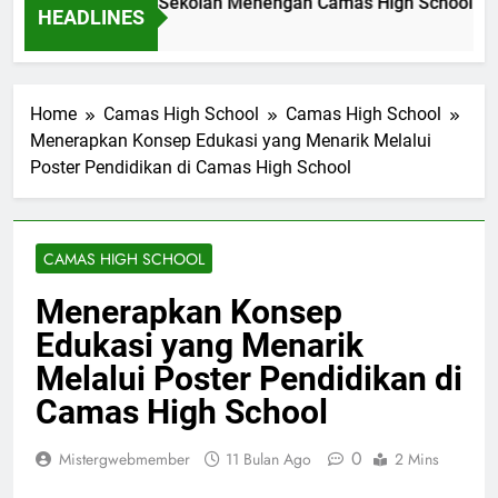
vasi Pendidikan di Sekolah Menengah Camas High School: Stu
HEADLINES
m Ago
Home
Camas High School
Camas High School
Menerapkan Konsep Edukasi yang Menarik Melalui
Poster Pendidikan di Camas High School
CAMAS HIGH SCHOOL
Menerapkan Konsep
Edukasi yang Menarik
Melalui Poster Pendidikan di
Camas High School
0
Mistergwebmember
11 Bulan Ago
2 Mins